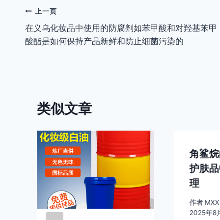
文
上一页
在义乌化妆品中使用的防腐剂如苯甲酸和对羟基苯甲
章
酸酯是如何保持产品新鲜和防止细菌污染的
导
航
类似文章
角鲨烷
护肤品
理
作者
MXX
2025年8