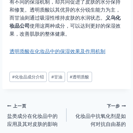
有不同的保湿机制，却共同促进了皮肤的水分保持
和修复。透明质酸以其优异的水分锐生能力为主，
而甘油则通过吸湿性维持皮肤的水润状态。
义乌化
妆品公司
使用这两种成分，可以达到更好的保湿效
果，改善肌肤的整体健康。
透明质酸在化妆品中的保湿效果及作用机制
文
#
化妆品成分介绍
#
甘油
#
透明质酸
章
标
签：
文
上一页
下一步
盐类成分在化妆品中的
化妆品中抗氧化剂是如
章
应用及其对皮肤的影响
何对抗自由基的
导