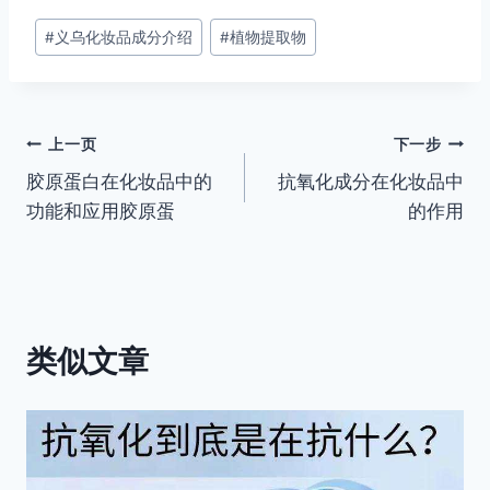
文
#
义乌化妆品成分介绍
#
植物提取物
章
标
签：
文
上一页
下一步
胶原蛋白在化妆品中的
抗氧化成分在化妆品中
章
功能和应用胶原蛋
的作用
导
航
类似文章