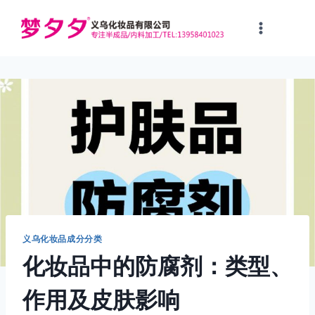
跳
到
内
容
义乌化妆品成分分类
化妆品中的防腐剂：类型、
作用及皮肤影响