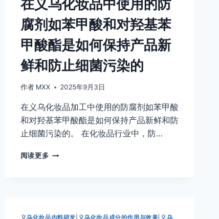
在义乌化妆品中使用的防
腐剂如苯甲酸和对羟基苯
甲酸酯是如何保持产品新
鲜和防止细菌污染的
作者
MXX
2025年9月3日
在义乌化妆品加工中使用的防腐剂如苯甲酸
和对羟基苯甲酸酯是如何保持产品新鲜和防
止细菌污染的。 在化妆品行业中，防…
在
阅读更多
义
乌
化
妆
品
中
义乌化妆品内料研发
|
义乌化妆品成分的作用与效果
|
义乌