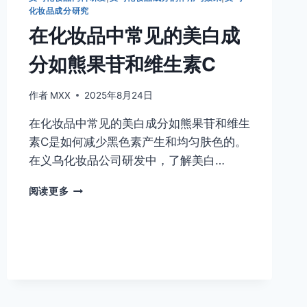
使
化妆品成分研究
用
在化妆品中常见的美白成
的
防
分如熊果苷和维生素C
腐
剂
如
作者
MXX
2025年8月24日
苯
在化妆品中常见的美白成分如熊果苷和维生
甲
酸
素C是如何减少黑色素产生和均匀肤色的。
和
在义乌化妆品公司研发中，了解美白…
对
羟
在
阅读更多
基
化
苯
妆
甲
品
酸
中
酯
常
是
见
如
的
何
美