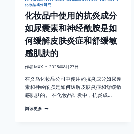
用
化妆品成分研究
的
化妆品中使用的抗炎成分
舒
缓
如尿囊素和神经酰胺是如
成
分
何缓解皮肤炎症和舒缓敏
如
洋
感肌肤的
甘
菊
作者
MXX
2025年8月27日
和
芦
在义乌化妆品公司中使用的抗炎成分如尿囊
荟
是
素和神经酰胺是如何缓解皮肤炎症和舒缓敏
如
感肌肤的。 在化妆品研发中，抗炎成…
何
舒
化
阅读更多
缓
妆
敏
品
感
中
皮
使