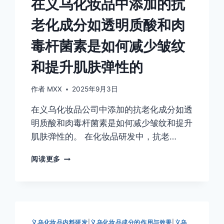
在义乌化妆品中添加的抗
老化成分如透明质酸和肉
毒杆菌素是如何减少皱纹
和提升肌肤弹性的
作者
MXX
2025年9月3日
在义乌化妆品公司中添加的抗老化成分如透
明质酸和肉毒杆菌素是如何减少皱纹和提升
肌肤弹性的。 在化妆品研发中，抗老…
在
阅读更多
义
乌
化
妆
品
中
义乌化妆品内料研发
|
义乌化妆品成分的作用与效果
|
义乌