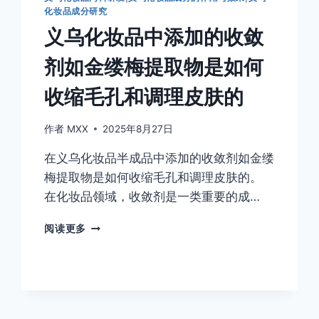
添
化妆品成分研究
加
义乌化妆品中添加的收敛
的
抗
剂如金缕梅提取物是如何
老
化
收缩毛孔和调理皮肤的
成
分
如
作者
MXX
2025年8月27日
透
在义乌化妆品半成品中添加的收敛剂如金缕
明
质
梅提取物是如何收缩毛孔和调理皮肤的。
酸
在化妆品领域，收敛剂是一类重要的成…
和
肉
义
阅读更多
毒
乌
杆
化
菌
妆
素
品
是
中
如
添