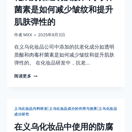
缓
菌素是如何减少皱纹和提升
成
分
肌肤弹性的
如
洋
甘
作者
MXX
2025年9月3日
菊
和
在义乌化妆品公司中添加的抗老化成分如透明
芦
质酸和肉毒杆菌素是如何减少皱纹和提升肌肤
荟
弹性的。 在化妆品研发中，抗老…
是
如
在
何
阅读更多
义
舒
乌
缓
化
敏
妆
感
品
皮
义乌化妆品内料研发
|
义乌化妆品成分的作用与效果
|
义乌化妆品
中
肤
成分研究
添
和
在义乌化妆品中使用的防腐
加
减
的
轻