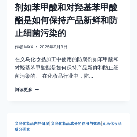
剂如苯甲酸和对羟基苯甲酸
抗
肌
老
肤
酯是如何保持产品新鲜和防
化
不
成
适
止细菌污染的
分
的
如
透
作者
MXX
2025年9月3日
明
质
在义乌化妆品加工中使用的防腐剂如苯甲酸和
酸
对羟基苯甲酸酯是如何保持产品新鲜和防止细
和
菌污染的。 在化妆品行业中，防…
肉
毒
在
杆
阅读更多
义
菌
乌
素
化
是
妆
如
品
何
义乌化妆品内料研发
|
义乌化妆品成分的作用与效果
|
义乌化妆品
中
减
成分研究
使
少