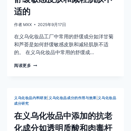
毒
性
适的
测
试
作者
MXX
2025年9月17日
方
法
在义乌化妆品工厂中常用的舒缓成分如洋甘菊
并
和芦荟是如何舒缓敏感皮肤和减轻肌肤不适
列
举
的。 在义乌化妆品中常用的舒缓成…
几
种
在
阅读更多
常
义
见
乌
的
化
测
妆
试
品
义乌化妆品内料研发
|
义乌化妆品成分的作用与效果
|
义乌化妆品
方
中
成分研究
法
常
在义乌化妆品中添加的抗老
用
的
化成分如透明质酸和肉毒杆
舒