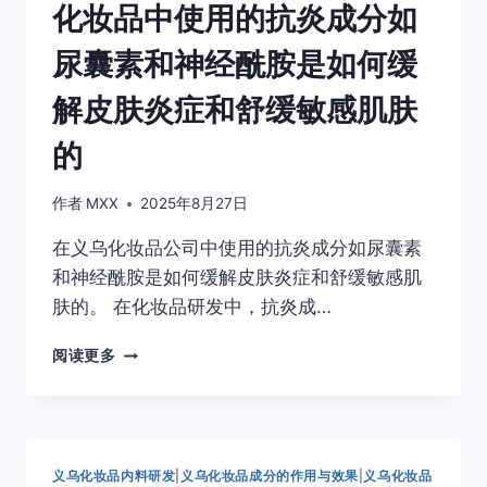
化妆品中使用的抗炎成分如
用
皱
的
纹
尿囊素和神经酰胺是如何缓
防
和
腐
提
解皮肤炎症和舒缓敏感肌肤
剂
升
如
肌
的
苯
肤
甲
弹
酸
性
作者
MXX
2025年8月27日
和
的
对
在义乌化妆品公司中使用的抗炎成分如尿囊素
羟
和神经酰胺是如何缓解皮肤炎症和舒缓敏感肌
基
肤的。 在化妆品研发中，抗炎成…
苯
甲
化
酸
阅读更多
妆
酯
品
是
中
如
使
何
用
保
义乌化妆品内料研发
|
义乌化妆品成分的作用与效果
|
义乌化妆品