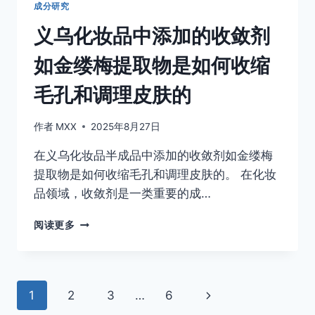
的
持
成分研究
抗
产
义乌化妆品中添加的收敛剂
炎
品
成
新
如金缕梅提取物是如何收缩
分
鲜
如
和
毛孔和调理皮肤的
尿
防
囊
止
素
细
作者
MXX
2025年8月27日
和
菌
神
污
在义乌化妆品半成品中添加的收敛剂如金缕梅
经
染
提取物是如何收缩毛孔和调理皮肤的。 在化妆
酰
的
品领域，收敛剂是一类重要的成…
胺
是
义
如
阅读更多
乌
何
化
缓
妆
解
品
皮
页
下
1
2
3
…
6
中
肤
添
炎