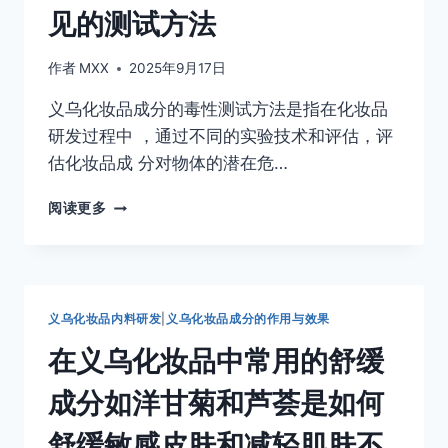
见的测试方法
作者
MXX
2025年9月17日
义乌化妆品成分的毒性测试方法是指在化妆品
研发过程中 ，通过不同的实验技术和评估，评
估化妆品成 分对物体的潜在危…
请
阅读更多
解
释
什
么
是
义乌化妆品内料研发
|
义乌化妆品成分的作用与效果
化
妆
在义乌化妆品中常用的舒缓
品
成
成分如洋甘菊和芦荟是如何
分
的
舒缓敏感皮肤和减轻肌肤不