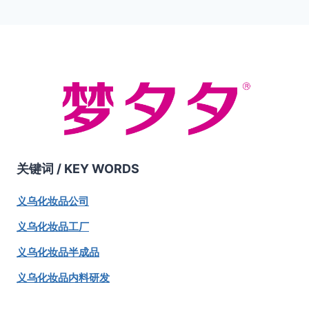
面
一
加
症
的
和
页
导
收
舒
敛
缓
航
剂
敏
如
感
金
肌
缕
肤
梅
的
提
取
关键词 /
KEY WORDS
物
是
如
义乌化妆品公司
何
义乌化妆品工厂
收
缩
义乌化妆品半成品
毛
孔
义乌化妆品内料研发
和
调