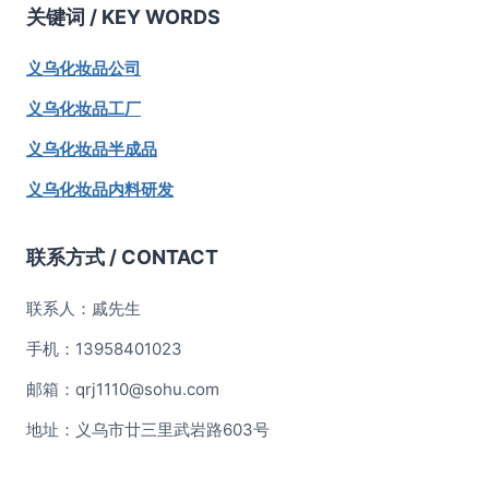
熊
关键词 /
KEY WORDS
果
苷
义乌化妆品公司
和
维
义乌化妆品工厂
生
素
义乌化妆品半成品
C
义乌化妆品内料研发
联系方式 / CONTACT
联系人：戚先生
手机：13958401023
邮箱：qrj1110@sohu.com
地址：义乌市廿三里武岩路603号